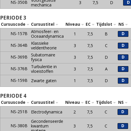
Voortgezette
NS-350B
D
3
7,5
D
mechanica
PERIODE 3
Cursuscode
Cursustitel
Niveau
EC
Tijdslot
NS
Atmosfeer- en
NS-157B
D
1
7,5
B
Oceaandynamica
Klassieke
NS-364B
D
3
7,5
C
veldentheorie
Subatomaire
NS-369B
D
3
7,5
D
fysica
Turbulentie in
NS-376B
D
3
7,5
A
vloeistoffen
NS-159B
D
Zwarte gaten
1
7,5
D
PERIODE 4
Cursuscode
Cursustitel
Niveau
EC
Tijdslot
NS
NS-251B
D
Electrodynamica
2
7,5
C
Gecondenseerde
NS-380B
D
kwantum
3
7,5
C
materie