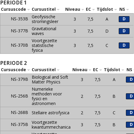
PERIODE 1
Cursuscode
Cursustitel
Niveau
EC
Tijdslot
NS
Geofysische
NS-353B
D
3
7,5
A
stromingsleer
Gravitational
NS-377B
D
3
7,5
D
waves
Voortgezette
NS-370B
D
statistische
3
7,5
C
fysica
PERIODE 2
Cursuscode
Cursustitel
Niveau
EC
Tijdslot
NS
Biological and Soft
NS-379B
D
3
7,5
A
Matter Physics
Numerieke
methoden voor
NS-256B
D
2
7,5
B
fysici en
astronomen
NS-268B
D
Stellaire astrofysica
2
7,5
C
Voortgezette
NS-375B
D
3
7,5
B
kwantummechanica