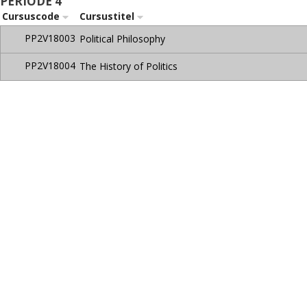
PERIODE 4
Cursuscode
Cursustitel
PP2V18003
Political Philosophy
PP2V18004
The History of Politics