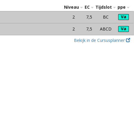
Niveau
EC
Tijdslot
ppe
Va
2
7,5
BC
Va
2
7,5
ABCD
Bekijk in de Cursusplanner