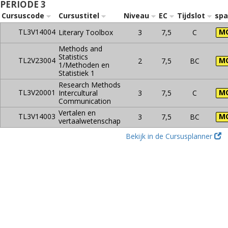
PERIODE 3
Cursuscode
Cursustitel
Niveau
EC
Tijdslot
sp
TL3V14004
M
Literary Toolbox
3
7,5
C
Methods and
Statistics
TL2V23004
M
2
7,5
BC
1/Methoden en
Statistiek 1
Research Methods
TL3V20001
M
Intercultural
3
7,5
C
Communication
Vertalen en
TL3V14003
M
3
7,5
BC
vertaalwetenschap
Bekijk in de Cursusplanner