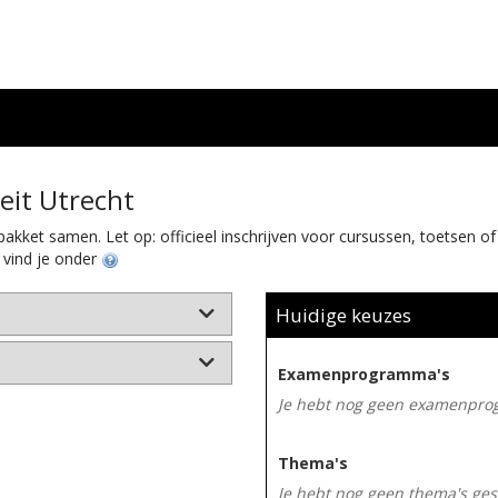
eit Utrecht
akket samen. Let op: officieel inschrijven voor cursussen, toetsen o
 vind je onder
Huidige keuzes
Examenprogramma's
Je hebt nog geen examenpro
Thema's
Je hebt nog geen thema's ges