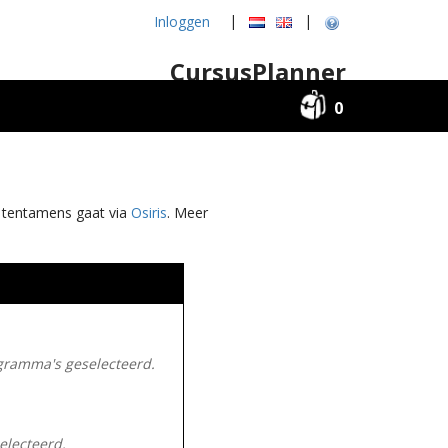
|
|
Inloggen
CursusPlanner
0
f tentamens gaat via
Osiris
. Meer
gramma's geselecteerd.
electeerd.