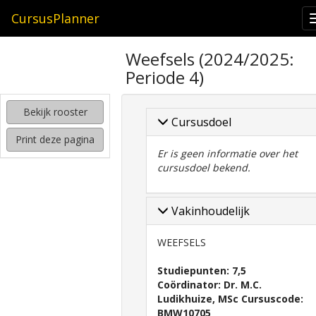
CursusPlanner
zoeken
Weefsels (2024/2025:
naar
Periode 4)
interessante
cursussen
Bekijk rooster
kijken
Cursusdoel
hoe
Print deze pagina
mijn
Er is geen informatie over het
rooster
cursusdoel bekend.
eruit
komt
te
Vakinhoudelijk
zien
WEEFSELS
Studiepunten: 7,5
Coördinator: Dr. M.C.
Ludikhuize, MSc Cursuscode:
BMW10705