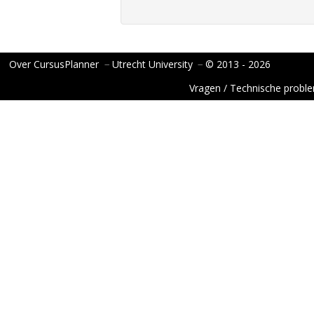
Over CursusPlanner
−
Utrecht University
−
© 2013 - 2026
Vragen / Technische probl