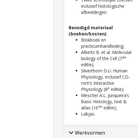
inclusief histologische
afbeeldingen
Benodigd materiaal
(boeken/kosten)
:
Blokboek en
practicumhandleiding;
Alberts B. et al. Molecular
de
biology of the Cell (7
editie);
Silverthorn D.U. Human
Physiology, inclusief CD-
rom’s Interactive
e
Physiology (8
editie);
Mescher A.L. Junqueira’s
Basic Histology, text &
de
atlas (16
editie);
Labjas.
Werkvormen