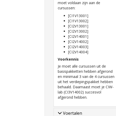
moet voldaan zijn aan de
cursussen:
[CI1V13001]
[CI1V13002]
[CI2V13001]
[CI2V13002]
[CI2V14001]
[CI2V14002]
[CI2V14003]
[CI2V14004]
Voorkennis
Je moet alle cursussen uit de
basispakketten hebben afgerond
en minimaal 3 van de 4 cursussen
uit het verdiepingspakket hebben
behaald. Daarnaast moet je CIW-
lab (CI3V14002) succesvol
afgerond hebben.
Voertalen