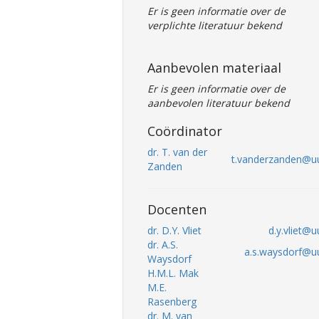
Er is geen informatie over de
verplichte literatuur bekend
Aanbevolen materiaal
Er is geen informatie over de
aanbevolen literatuur bekend
Coördinator
dr. T. van der
t.vanderzanden@uu
Zanden
Docenten
dr. D.Y. Vliet
d.y.vliet@u
dr. A.S.
a.s.waysdorf@uu
Waysdorf
H.M.L. Mak
M.E.
Rasenberg
dr. M. van