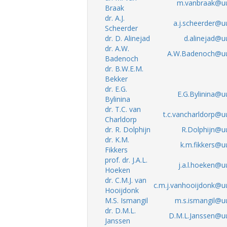
m.vanbraak@uu
Braak
dr. A.J.
a.j.scheerder@uu
Scheerder
dr. D. Alinejad
d.alinejad@uu
dr. A.W.
A.W.Badenoch@uu
Badenoch
dr. B.W.E.M.
Bekker
dr. E.G.
E.G.Bylinina@uu
Bylinina
dr. T.C. van
t.c.vancharldorp@uu
Charldorp
dr. R. Dolphijn
R.Dolphijn@uu
dr. K.M.
k.m.fikkers@uu
Fikkers
prof. dr. J.A.L.
j.a.l.hoeken@uu
Hoeken
dr. C.M.J. van
c.m.j.vanhooijdonk@uu
Hooijdonk
M.S. Ismangil
m.s.ismangil@uu
dr. D.M.L.
D.M.L.Janssen@uu
Janssen