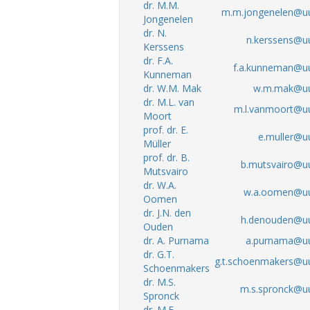
dr. M.M.
m.m.jongenelen@uu
Jongenelen
dr. N.
n.kerssens@uu
Kerssens
dr. F.A.
f.a.kunneman@uu
Kunneman
dr. W.M. Mak
w.m.mak@uu
dr. M.L. van
m.l.vanmoort@uu
Moort
prof. dr. E.
e.muller@uu
Müller
prof. dr. B.
b.mutsvairo@uu
Mutsvairo
dr. W.A.
w.a.oomen@uu
Oomen
dr. J.N. den
h.denouden@uu
Ouden
dr. A. Purnama
a.purnama@uu
dr. G.T.
g.t.schoenmakers@uu
Schoenmakers
dr. M.S.
m.s.spronck@uu
Spronck
dr. M.E.