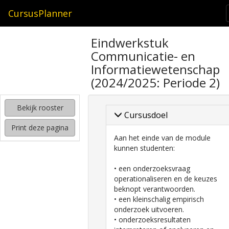
CursusPlanner
zoeken
Eindwerkstuk
naar
Communicatie- en
interessante
cursussen
Informatiewetenschap
(2024/2025: Periode 2)
kijken
hoe
mijn
Bekijk rooster
Cursusdoel
rooster
eruit
Print deze pagina
komt
Aan het einde van de module
te
kunnen studenten:
zien
• een onderzoeksvraag
operationaliseren en de keuzes
beknopt verantwoorden.
• een kleinschalig empirisch
onderzoek uitvoeren.
• onderzoeksresultaten