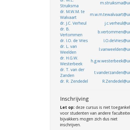
m.struiksma@uu
Struiksma
dr. M.W.M. te
m.w.m.tewalvaart@uu
Walvaart
dr. J.C. Verheul
j.c.verheul@u
dr. B.
b.vertommen@uu
Vertommen
dr. I.O. de Vries
I.O.deVries@uu
dr. L. van
l.vanweelden@uu
Weelden
dr. H.G.W.
h.g.w.westerbeek@uu
Westerbeek
dr. T. van der
t.vanderzanden@uu
Zanden
dr. R. Zendedel
R.Zendedel@uu
Inschrijving
Let op:
deze cursus is niet toegankel
voor studenten van andere faculteite
bijvakkers mogen zich dus niet
inschrijven.