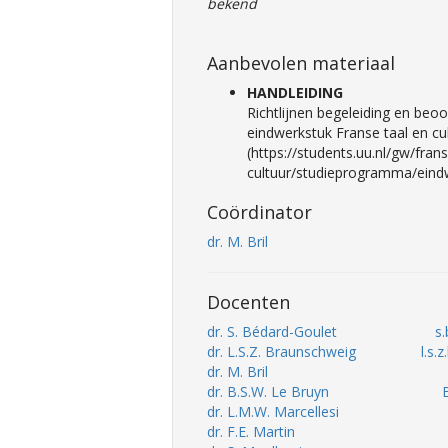
bekend
Aanbevolen materiaal
HANDLEIDING
Richtlijnen begeleiding en beoo
eindwerkstuk Franse taal en cu
(https://students.uu.nl/gw/fran
cultuur/studieprogramma/eindw
Coördinator
dr. M. Bril
Docenten
dr. S. Bédard-Goulet
s
dr. L.S.Z. Braunschweig
l.s.
dr. M. Bril
dr. B.S.W. Le Bruyn
dr. L.M.W. Marcellesi
dr. F.E. Martin