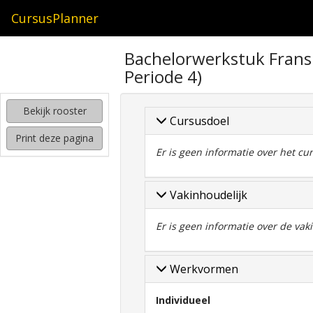
CursusPlanner
zoeken
Bachelorwerkstuk Frans
naar
Periode 4)
interessante
cursussen
Bekijk rooster
kijken
Cursusdoel
hoe
Print deze pagina
mijn
Er is geen informatie over het c
rooster
eruit
komt
Vakinhoudelijk
te
zien
Er is geen informatie over de va
Werkvormen
Individueel