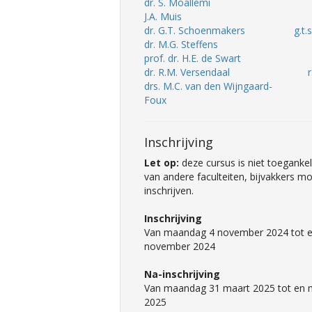
dr. S. Moallemi
J.A. Muis
dr. G.T. Schoenmakers
g.t
dr. M.G. Steffens
prof. dr. H.E. de Swart
dr. R.M. Versendaal
drs. M.C. van den Wijngaard-
Foux
Inschrijving
Let op:
deze cursus is niet toegankel
van andere faculteiten, bijvakkers mo
inschrijven.
Inschrijving
Van maandag 4 november 2024 tot en
november 2024
Na-inschrijving
Van maandag 31 maart 2025 tot en me
2025