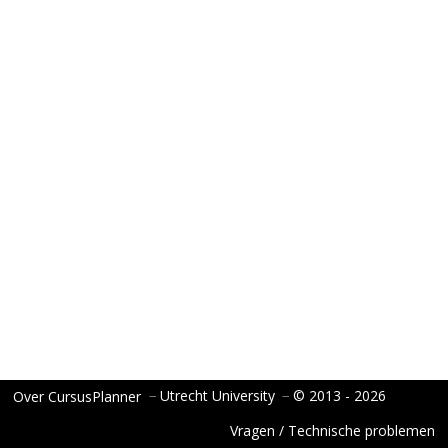
−
Utrecht University
−
© 2013 - 2026
Over CursusPlanner
Vragen / Technische problemen