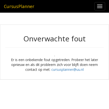
CursusPlanner
Togg
navi
Onverwachte fout
.
Er is een onbekende fout opgetreden. Probeer het later
opnieuw en als dit probleem zich voor blijft doen neem
contact op met:
cursusplanner@uu.nl