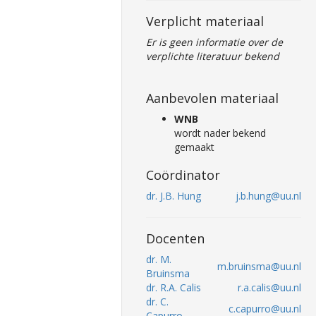
Verplicht materiaal
Er is geen informatie over de
verplichte literatuur bekend
Aanbevolen materiaal
WNB
wordt nader bekend
gemaakt
Coördinator
dr. J.B. Hung
j.b.hung@uu.nl
Docenten
dr. M.
m.bruinsma@uu.nl
Bruinsma
dr. R.A. Calis
r.a.calis@uu.nl
dr. C.
c.capurro@uu.nl
Capurro