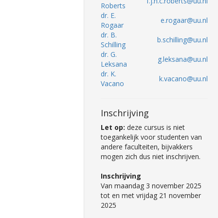
f.j.h.c.roberts@uu.nl
Roberts
dr. E.
e.rogaar@uu.nl
Rogaar
dr. B.
b.schilling@uu.nl
Schilling
dr. G.
g.leksana@uu.nl
Leksana
dr. K.
k.vacano@uu.nl
Vacano
Inschrijving
Let op:
deze cursus is niet
toegankelijk voor studenten van
andere faculteiten, bijvakkers
mogen zich dus niet inschrijven.
Inschrijving
Van maandag 3 november 2025
tot en met vrijdag 21 november
2025