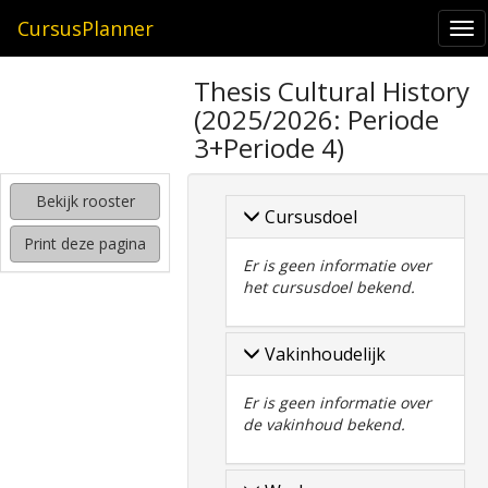
CursusPlanner
To
nav
zoeken
Thesis Cultural History
naar
(2025/2026: Periode
interessante
cursussen
3+Periode 4)
kijken
Bekijk rooster
hoe
Cursusdoel
mijn
Print deze pagina
rooster
Er is geen informatie over
eruit
het cursusdoel bekend.
komt
te
zien
Vakinhoudelijk
Er is geen informatie over
de vakinhoud bekend.