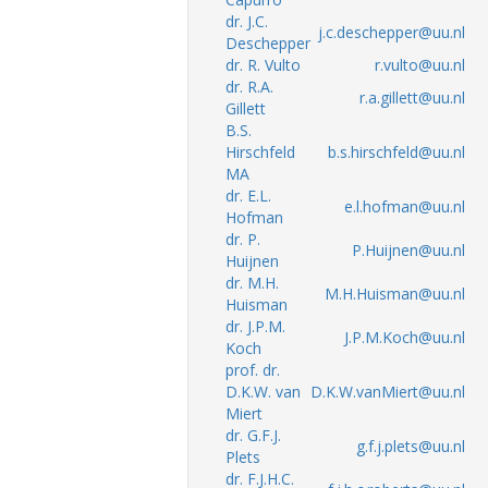
dr. J.C.
j.c.deschepper@uu.nl
Deschepper
dr. R. Vulto
r.vulto@uu.nl
dr. R.A.
r.a.gillett@uu.nl
Gillett
B.S.
Hirschfeld
b.s.hirschfeld@uu.nl
MA
dr. E.L.
e.l.hofman@uu.nl
Hofman
dr. P.
P.Huijnen@uu.nl
Huijnen
dr. M.H.
M.H.Huisman@uu.nl
Huisman
dr. J.P.M.
J.P.M.Koch@uu.nl
Koch
prof. dr.
D.K.W. van
D.K.W.vanMiert@uu.nl
Miert
dr. G.F.J.
g.f.j.plets@uu.nl
Plets
dr. F.J.H.C.