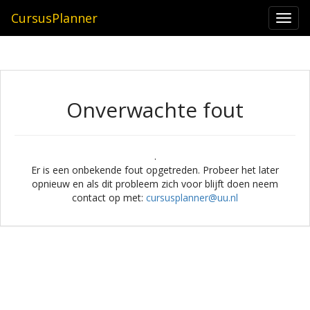
CursusPlanner
Togg
navi
Onverwachte fout
.
Er is een onbekende fout opgetreden. Probeer het later
opnieuw en als dit probleem zich voor blijft doen neem
contact op met:
cursusplanner@uu.nl