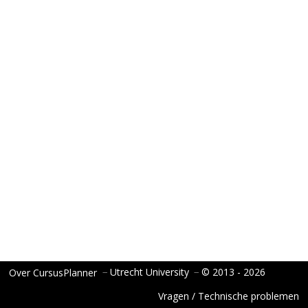
−
Utrecht University
−
© 2013 - 2026
Over CursusPlanner
Vragen / Technische problemen