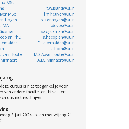
kema MSc
-
and
t.w.bland@uu.nl
uver MSc
l.m.heuver@uu.nl
 ten Hagen
s.l.tenhagen@uu.nl
os MA
f.devos@uu.nl
. Gusman
s.w.gusman@uu.nl
Hacopian PhD
a.hacopian@uu.nl
akemulder
F.Hakemulder@uu.nl
orn
a.horn@uu.nl
A. van Houte
M.S.A.vanHoute@uu.nl
. Minnaert
A.J.C.Minnaert@uu.nl
ijving
deze cursus is niet toegankelijk voor
n van andere faculteiten, bijvakkers
ch dus niet inschrijven.
jving
ndag 3 juni 2024 tot en met vrijdag 21
4