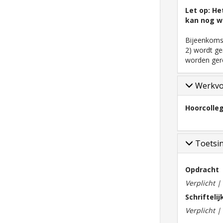
Let op: He
kan nog wi
Bijeenkomst
2) wordt ge
worden gero
Werkv
Hoorcolle
Toetsi
Opdracht
Verplicht 
Schrifteli
Verplicht 