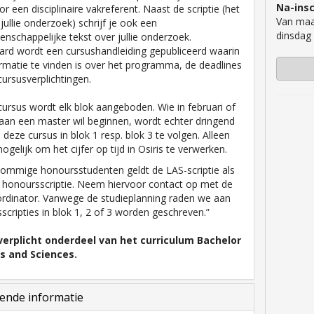
Na-insc
r een disciplinaire vakreferent. Naast de scriptie (het
Van maa
jullie onderzoek) schrijf je ook een
dinsdag
enschappelijke tekst over jullie onderzoek.
rd wordt een cursushandleiding gepubliceerd waarin
rmatie te vinden is over het programma, de deadlines
cursusverplichtingen.
cursus wordt elk blok aangeboden. Wie in februari of
an een master wil beginnen, wordt echter dringend
deze cursus in blok 1 resp. blok 3 te volgen. Alleen
ogelijk om het cijfer op tijd in Osiris te verwerken.
sommige honoursstudenten geldt de LAS-scriptie als
 honoursscriptie. Neem hiervoor contact op met de
rdinator. Vanwege de studieplanning raden we aan
scripties in blok 1, 2 of 3 worden geschreven.”
 verplicht onderdeel van het curriculum Bachelor
ts and Sciences.
ende informatie