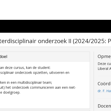
nterdisciplinair onderzoek II (2024/2025: 
Opme
doel
Deze cu
an deze cursus, kan de student:
Liberal 
disciplinair onderzoek opzetten, uitvoeren en
en in een multidisciplinair team;
Coörd
n uit) het onderzoek communiceren aan een niet-
dr. F. H
e doelgroep.
Docen