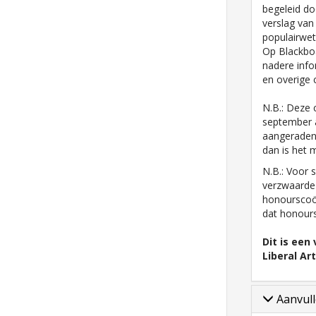
begeleid doo
verslag van 
populairwet
Op Blackboa
nadere info
en overige 
N.B.: Deze 
september a
aangeraden 
dan is het m
N.B.: Voor 
verzwaarde
honourscoö
dat honours
Dit is een
Liberal Ar
Aanvull