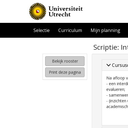
Selectie
Curriculum
Mijn planning
zoeken
Scriptie: I
naar
interessante
cursussen
Bekijk rooster
Cursus
kijken
Print deze pagina
hoe
Na afloop v
mijn
- een inter
rooster
evalueren;
eruit
- samenwerk
komt
- (inzichte
te
academisch
zien