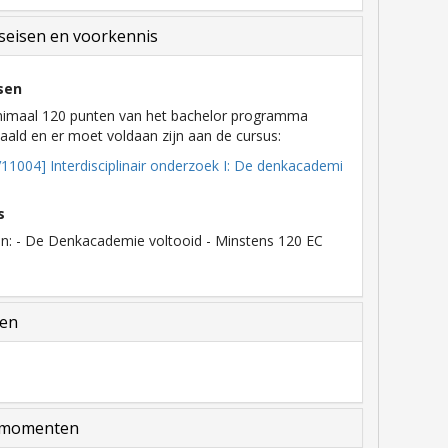
eisen en voorkennis
sen
nimaal 120 punten van het bachelor programma
ald en er moet voldaan zijn aan de cursus:
11004] Interdisciplinair onderzoek I: De denkacademi
s
en: - De Denkacademie voltooid - Minstens 120 EC
len
momenten