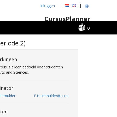
|
|
Inloggen
CursusPlanner
0
Periode 2)
rkingen
rsus is alleen bedoeld voor studenten
Arts and Sciences.
inator
akemulder
F.Hakemulder@uu.nl
ten