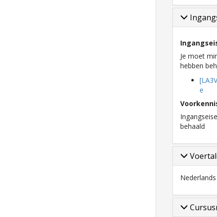
Ingangs
Ingangsei
Je moet mi
hebben beha
[LA3V
e
Voorkenni
Ingangseis
behaald
Voerta
Nederlands
Cursus