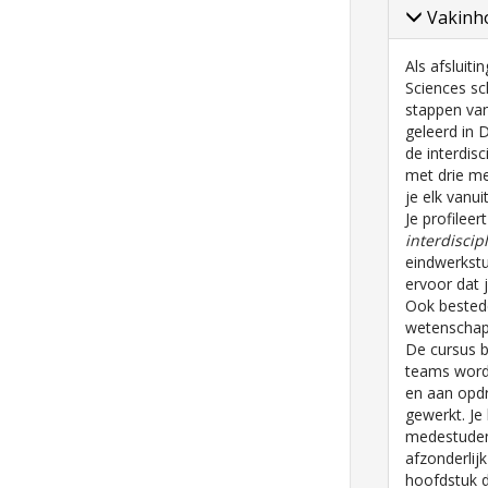
Vakinho
Als afsluitin
Sciences sch
stappen van
geleerd in 
de interdisc
met drie m
je elk vanui
Je profileer
interdiscip
eindwerkstuk
ervoor dat 
Ook bested
wetenschap
De cursus b
teams word
en aan opdr
gewerkt. Je 
medestuden
afzonderlij
hoofdstuk da