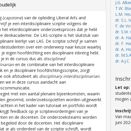
J.G. Al
udelijk
T.W. Bl
L.M. He
g (
capstone
) van de opleiding Liberal Arts and
dr. S.L.
rijf je een interdisciplinaire scriptie volgens de
F. de V
 het interdisciplinaire onderzoeksproces dat je hebt
dr. S.W
De denkacademie. De LAS-scriptie is het sluitstuk van
dr. A. 
iplinaire leerlijn van LAS. De scriptie schrijf je samen
dr. F. H
edestudenten over een onderwerp naar keuze waarbij
dr. A. H
t je eigen hoofdrichting een disciplinaire inbreng hebt.
dr. M.S.
t je in de cursus dus als
disciplined
dr. A.J.C
linarian
en de combinatie van het interdisciplinaire
 en je disciplinaire hoofdrichtingsscriptie, zorgt
je ook afstudeert als
disciplinary interdisciplinarian
.
Inschr
en we in deze cursus aandacht aan
Let op:
scommunicatie.
studente
egint met een aantal plenaire bijeenkomsten, waarin
mogen zi
en gevormd, onderzoeksopzetten worden uitgewerkt
achten in het kader van tutoraat en portfolio wordt
Inschri
krijgt feedback op je scriptievorderingen van je
Van maa
ten en de docenten. De onderzoeksteams worden
juni 202
k begeleid door de docenten. Het disciplinaire
t je als onderdeel van de scriptie schrijft, wordt