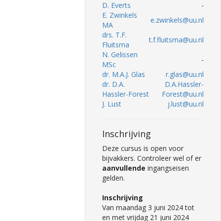
D. Everts
-
E. Zwinkels
e.zwinkels@uu.nl
MA
drs. T.F.
t.f.fluitsma@uu.nl
Fluitsma
N. Gelissen
-
MSc
dr. M.A.J. Glas
r.glas@uu.nl
dr. D.A.
D.A.Hassler-
Hassler-Forest
Forest@uu.nl
J. Lust
j.lust@uu.nl
Inschrijving
Deze cursus is open voor
bijvakkers. Controleer wel of er
aanvullende
ingangseisen
gelden.
Inschrijving
Van maandag 3 juni 2024 tot
en met vrijdag 21 juni 2024