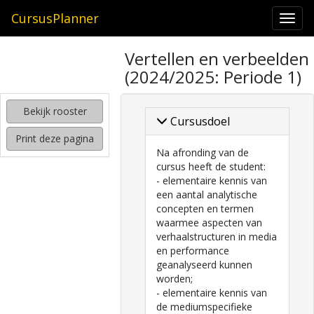
CursusPlanner
Togg
navi
zoeken
Vertellen en verbeelden
naar
(2024/2025: Periode 1)
interessante
cursussen
Bekijk rooster
kijken
Cursusdoel
hoe
Print deze pagina
mijn
Na afronding van de
rooster
cursus heeft de student:
eruit
- elementaire kennis van
komt
een aantal analytische
te
concepten en termen
zien
waarmee aspecten van
verhaalstructuren in media
en performance
geanalyseerd kunnen
worden;
- elementaire kennis van
de mediumspecifieke