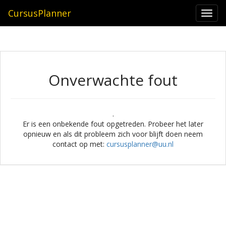
CursusPlanner
Togg
navi
Onverwachte fout
.
Er is een onbekende fout opgetreden. Probeer het later
opnieuw en als dit probleem zich voor blijft doen neem
contact op met:
cursusplanner@uu.nl