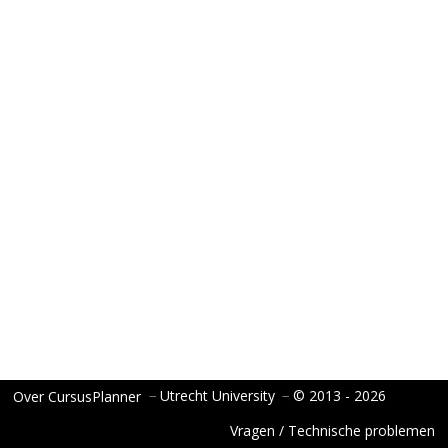
−
Utrecht University
−
© 2013 - 2026
Over CursusPlanner
Vragen / Technische problemen