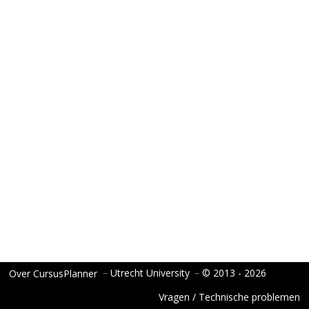
−
Utrecht University
−
© 2013 - 2026
Over CursusPlanner
Vragen / Technische problemen