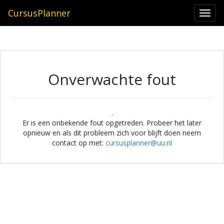
CursusPlanner
Togg
navi
Onverwachte fout
.
Er is een onbekende fout opgetreden. Probeer het later
opnieuw en als dit probleem zich voor blijft doen neem
contact op met:
cursusplanner@uu.nl