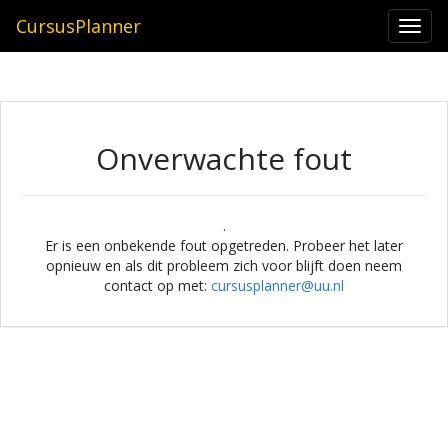
CursusPlanner
Togg
navi
Onverwachte fout
.
Er is een onbekende fout opgetreden. Probeer het later
opnieuw en als dit probleem zich voor blijft doen neem
contact op met:
cursusplanner@uu.nl