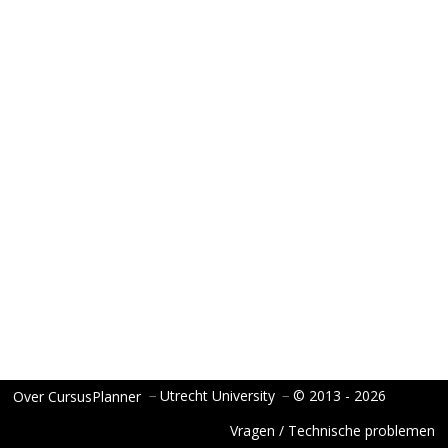
−
Utrecht University
−
© 2013 - 2026
Over CursusPlanner
Vragen / Technische problemen