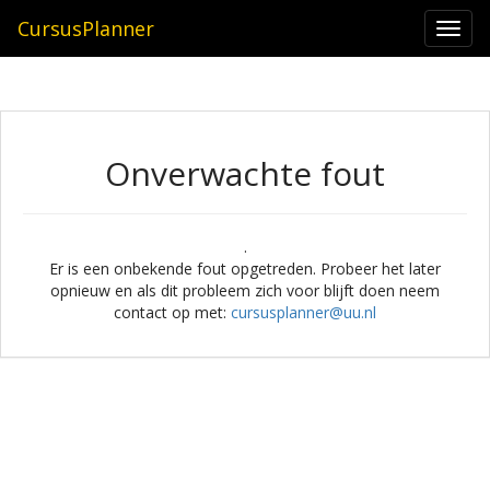
CursusPlanner
Togg
navi
Onverwachte fout
.
Er is een onbekende fout opgetreden. Probeer het later
opnieuw en als dit probleem zich voor blijft doen neem
contact op met:
cursusplanner@uu.nl