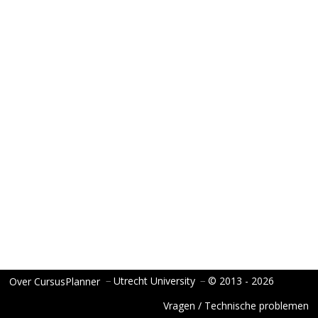
−
Utrecht University
−
© 2013 - 2026
Over CursusPlanner
Vragen / Technische problemen