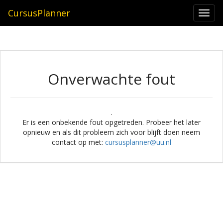
CursusPlanner
Togg
navi
Onverwachte fout
.
Er is een onbekende fout opgetreden. Probeer het later
opnieuw en als dit probleem zich voor blijft doen neem
contact op met:
cursusplanner@uu.nl