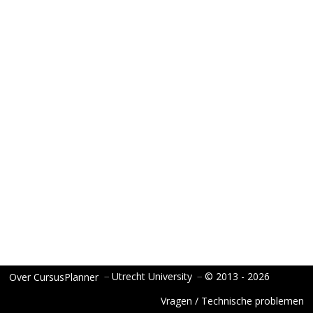
−
Utrecht University
−
© 2013 - 2026
Over CursusPlanner
Vragen / Technische problemen