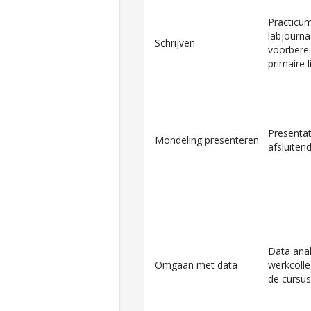
Practicum
labjournaa
Schrijven
voorbere
primaire l
Presentat
Mondeling presenteren
afsluite
Data ana
Omgaan met data
werkcolle
de cursus