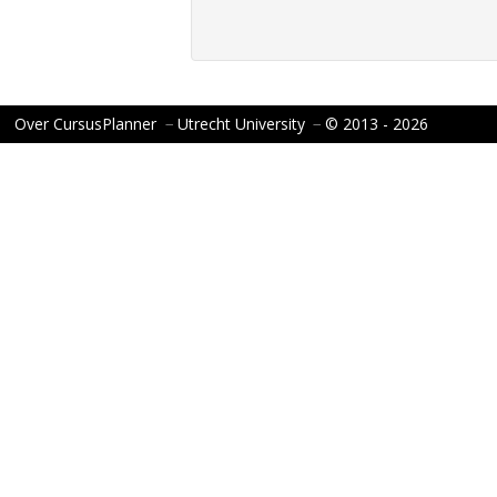
Over CursusPlanner
−
Utrecht University
−
© 2013 - 2026