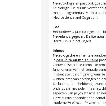
Neurobiologie en past ook goed in 
Celbiologie. De cursus vormt een 
masterprogramma’s ‘Molecular and 
‘Neuroscience and Cognition’.
Taal
Het onderwijs (alle colleges, pract
Nederlands gegeven. De literatuur 
literatuur) is in het Engels.
Inhoud
Neurologische en mentale aandoe
in
cellulaire en moleculaire
proc
zenuwstelsel. Deze complexe proce
functioneren van het centrale zenu
in staat stelt de omgeving waar te
kunnen leren van ervaringen en ha
De laatste jaren hebben geavanceer
onderzoeksmethoden meer inzicht 
aspecten van psychiatrische en ne
Deze cursus behandelt een aantal 
moderne
in vitro
en
in vivo
method