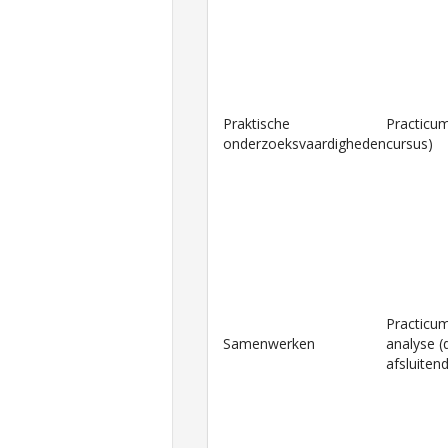
Praktische
Practicum
onderzoeksvaardigheden
cursus)
Practicum
Samenwerken
analyse (
afsluiten