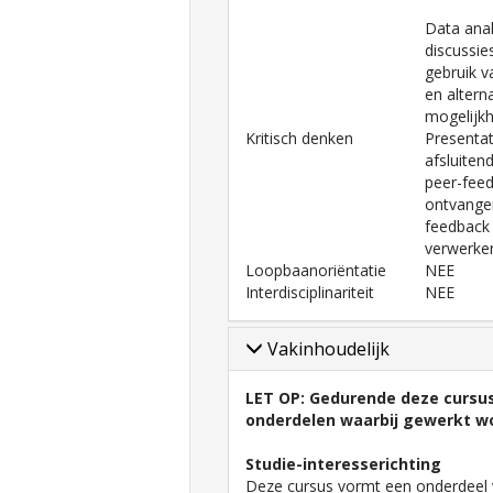
Data anal
discussie
gebruik v
en altern
mogelijk
Kritisch denken
Presentat
afsluite
peer-fee
ontvange
feedback
verwerke
Loopbaanoriëntatie
NEE
Interdisciplinariteit
NEE
Vakinhoudelijk
LET OP: Gedurende deze cursus 
onderdelen waarbij gewerkt wo
Studie-interesserichting
Deze cursus vormt een onderdeel v