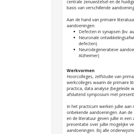
centrale zenuwstelsel en de huidig
basis van verschillende aandoenin
Aan de hand van primaire literatuu
aandoeningen:
Defecten in synapsen (bv. au
Neuronale ontwikkelingsafwi
defecten)
Neurodegeneratieve aandoen
Alzheimer)
Werkvormen
Hoorcolleges, zelfstudie van primai
werkcolleges waarin de primaire li
practica, data analyse (begeleide w
afsluitend symposium met presenta
In het practicum werken jullie aan
onbekende aandoeningen. Aan de ha
en de literatuur geven jullie in ee
presentatie over jullie mogelijke v
aandoeningen. Bij alle onderwijs