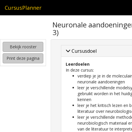
CursusPlanner
zoeken
Neuronale aandoeningen
naar
3)
interessante
cursussen
Bekijk rooster
kijken
Cursusdoel
hoe
Print deze pagina
mijn
Leerdoelen
rooster
In deze cursus:
eruit
verdiep je je in de molecula
komt
neuronale aandoeningen
te
leer je verschillende model
zien
gebruikt worden in het huid
kennen
leer je het kritisch lezen en
literatuur over neurobiolog
leer je verschillende method
neurobiologisch materiaal en
van de literatuur te interpre