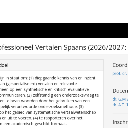
rofessioneel Vertalen Spaans (2026/2027:
Coörd
doel
prof. dr
ijn in staat om: (1) diepgaande kennis van en inzicht
van (gespecialiseerd) vertalen en relevante
rieën op een synthetische en kritisch-evaluatieve
Docen
ommuniceren. (2) zelfstandig een onderzoeksvraag te
dr. G.M
 en te beantwoorden door het gebruiken van een
dr. A.T. 
pelijk verantwoorde onderzoeksmethode. (3)
op het gebied van systematische vertaalwetenschap
 en uit te voeren. (4) te rapporteren over het
Inschr
in een academisch geschikt formaat.