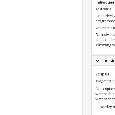
Individuee
Toelichting
Onderdeel 
programma
Voorbereidi
De individu
zoals onder
inlevering 
Toetsi
Scriptie
Verplicht 
De scriptie
wetenschapp
wetenschappe
In overleg 