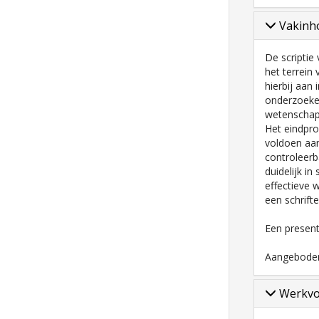
Vakinho
De scripti
het terrein
hierbij aan 
onderzoeken
wetenschapp
Het eindpro
voldoen aa
controleerb
duidelijk in
effectieve 
een schrifte
Een present
Aangeboden
Werkv