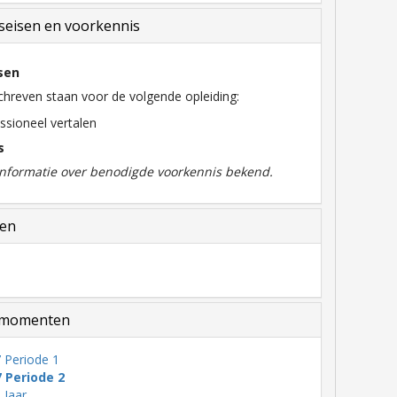
eisen en voorkennis
sen
chreven staan voor de volgende opleiding:
ssioneel vertalen
s
 informatie over benodigde voorkennis bekend.
len
momenten
 Periode 1
7 Periode 2
 Jaar