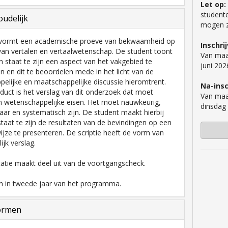
Let op:
studente
udelijk
mogen zi
e vormt een academische proeve van bekwaamheid op
Inschri
 van vertalen en vertaalwetenschap. De student toont
Van maa
in staat te zijn een aspect van het vakgebied te
juni 202
 en dit te beoordelen mede in het licht van de
elijke en maatschappelijke discussie hieromtrent.
Na-insc
duct is het verslag van dit onderzoek dat moet
Van maa
n wetenschappelijke eisen. Het moet nauwkeurig,
dinsdag
aar en systematisch zijn. De student maakt hierbij
 staat te zijn de resultaten van de bevindingen op een
wijze te presenteren. De scriptie heeft de vorm van
lijk verslag.
atie maakt deel uit van de voortgangscheck.
 in tweede jaar van het programma.
ormen