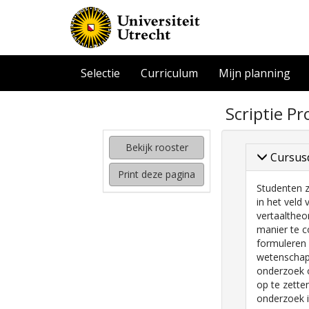
Selectie
Curriculum
Mijn planning
zoeken
Scriptie P
naar
interessante
cursussen
Bekijk rooster
Cursus
kijken
Print deze pagina
hoe
Studenten z
mijn
in het veld 
rooster
vertaaltheo
eruit
manier te c
komt
formuleren
te
wetenschap
zien
onderzoek 
op te zetten
onderzoek 