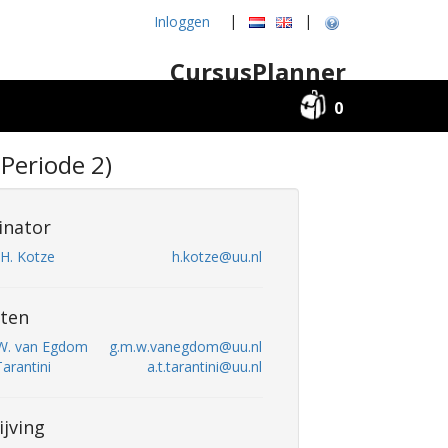
|
|
Inloggen
CursusPlanner
0
 Periode 2)
inator
. H. Kotze
h.kotze@uu.nl
ten
.W. van Egdom
g.m.w.vanegdom@uu.nl
Tarantini
a.t.tarantini@uu.nl
ijving