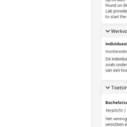
found on Br
Lab provide
to start the
Werkv
Individuee
Voorbereidi
De individu
zoals onder
van een hoo
Toetsi
Bachelorsc
Verplicht 
Het vermog
verrichten 