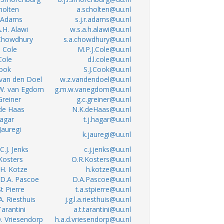
cholten
a.scholten@uu.nl
R. Adams
s.j.r.adams@uu.nl
A.H. Alawi
w.s.a.h.alawi@uu.nl
 Chowdhury
s.a.chowdhury@uu.nl
. Cole
M.P.J.Cole@uu.nl
 Cole
d.l.cole@uu.nl
Cook
S.J.Cook@uu.nl
 van den Doel
w.z.vandendoel@uu.nl
.W. van Egdom
g.m.w.vanegdom@uu.nl
 Greiner
g.c.greiner@uu.nl
 de Haas
N.K.deHaas@uu.nl
Hagar
t.j.hagar@uu.nl
 Jauregi
k.jauregi@uu.nl
 C.J. Jenks
c.j.jenks@uu.nl
 Kosters
O.R.Kosters@uu.nl
. H. Kotze
h.kotze@uu.nl
. D.A. Pascoe
D.A.Pascoe@uu.nl
St Pierre
t.a.stpierre@uu.nl
.A. Riesthuis
j.g.l.a.riesthuis@uu.nl
Tarantini
a.t.tarantini@uu.nl
D. Vriesendorp
h.a.d.vriesendorp@uu.nl