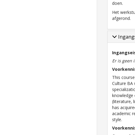
doen.
Het werkstu
afgerond.
Ingangs
Ingangsei
Er is geen 
Voorkenni
This course
Culture BA 
specializat
knowledge o
(literature,
has acquir
academic re
style.
Voorkenni