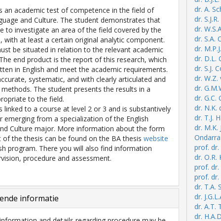
dr. A. S
is an academic test of competence in the field of
dr. S.J.
guage and Culture. The student demonstrates that
dr. W.S.
e to investigate an area of the field covered by the
dr. S.A.
with at least a certain original analytic component.
dr. M.P.J
ust be situated in relation to the relevant academic
dr. D.L.
 The end product is the report of this research, which
dr. S.J. 
tten in English and meet the academic requirements.
dr. W.Z.
accurate, systematic, and with clearly articulated and
dr. G.M
 methods. The student presents the results in a
dr. G.C.
opriate to the field.
dr. N.K.
s linked to a course at level 2 or 3 and is substantively
dr. T.J. 
or emerging from a specialization of the English
dr. M.K.
nd Culture major. More information about the form
Ondarra
 of the thesis can be found on the BA thesis
website
prof. dr.
ish program. There you will also find information
dr. O.R.
vision, procedure and assessment.
prof. dr
prof. dr
dr. T.A. 
dr. J.G.L
ende informatie
dr. A.T. 
dr. H.A.
information and details regarding procedure may be