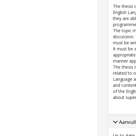
The thesis 
English Lan
they are abl
programme, 
The topic m
discussion.
must be wri
It must be 
appropriate
manner appr
The thesis i
related to 
Language a
and content
of the Engl
about super
Aanvull
Up-to-date 