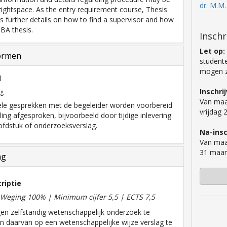
dr. M.M
ightspace. As the entry requirement course, Thesis
s further details on how to find a supervisor and how
 BA thesis.
Inschr
Let op:
ormen
studente
mogen zi
l
Inschri
ng
Van maa
ele gesprekken met de begeleider worden voorbereid
vrijdag
ling afgesproken, bijvoorbeeld door tijdige inlevering
fdstuk of onderzoeksverslag.
Na-insc
Van maa
31 maar
ng
riptie
| Weging 100% | Minimum cijfer 5,5 | ECTS 7,5
en zelfstandig wetenschappelijk onderzoek te
en daarvan op een wetenschappelijke wijze verslag te