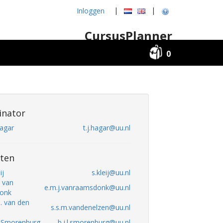
|
|
Inloggen
CursusPlanner
0
inator
Hagar
t.j.hagar@uu.nl
ten
ij
s.kleij@uu.nl
. van
e.m.j.vanraamsdonk@uu.nl
onk
M. van den
s.s.m.vandenelzen@uu.nl
L. Smorenburg
b.j.l.smorenburg@uu.nl