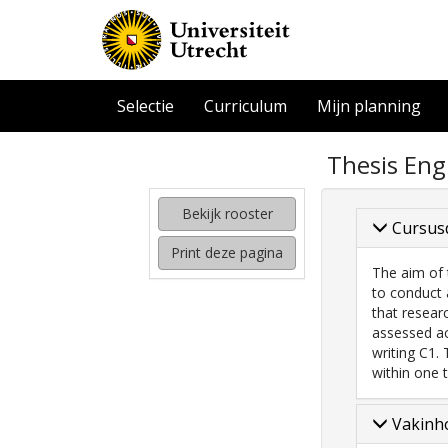
Selectie
Curriculum
Mijn planning
zoeken
Thesis Eng
naar
interessante
cursussen
Bekijk rooster
Cursus
kijken
Print deze pagina
hoe
The aim of 
mijn
to conduct 
rooster
that resear
eruit
assessed ac
komt
writing C1.
te
within one 
zien
Vakinho