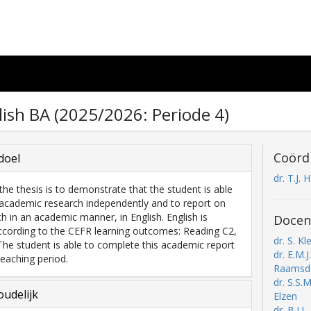
lish BA (2025/2026: Periode 4)
Coörd
doel
dr. T.J. 
the thesis is to demonstrate that the student is able
academic research independently and to report on
ch in an academic manner, in English. English is
Docen
cording to the CEFR learning outcomes: Reading C2,
dr. S. Kle
 The student is able to complete this academic report
dr. E.M.J
teaching period.
Raamsd
dr. S.S.
udelijk
Elzen
dr. B.J.