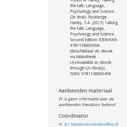
the talk: Language,
Psychology and Science.
(2e druk). Routledge.
Harley, T.A. (2017) Talking
the talk: Language,
Psychology and Science.
Second Edition ISBN/EAN
9781138800458.
(Beschikbaar als ebook
via bibliotheek
UU/Available as ebook
through UU library)
ISBN: 9781138800458
Aanbevolen materiaal
Er is geen informatie over de
aanbevolen literatuur bekend
Coördinator
dr. A.I. Nazarov
a.i.nazarov@uu.nl