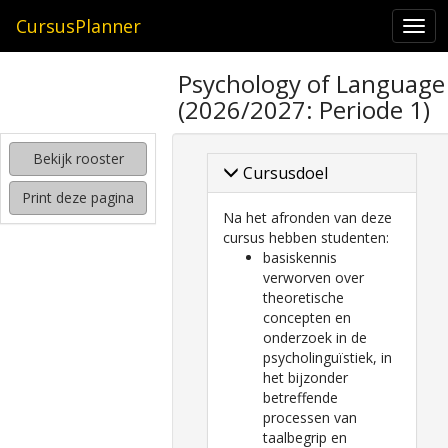
CursusPlanner
Tog
navi
zoeken
Psychology of Language
naar
(2026/2027: Periode 1)
interessante
cursussen
Bekijk rooster
kijken
Cursusdoel
hoe
Print deze pagina
mijn
Na het afronden van deze
rooster
cursus hebben studenten:
eruit
basiskennis
komt
verworven over
te
theoretische
zien
concepten en
onderzoek in de
psycholinguïstiek, in
het bijzonder
betreffende
processen van
taalbegrip en