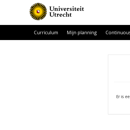
Curriculum
Mijn planning
Continuou
Er is e