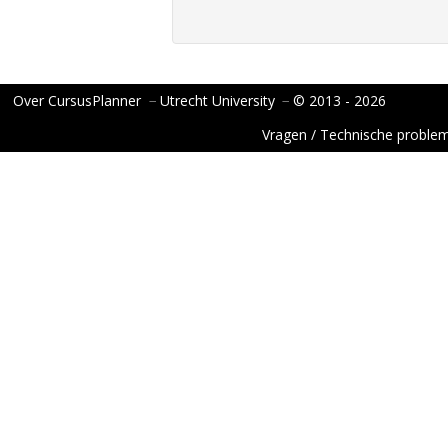
Over CursusPlanner
−
Utrecht University
−
© 2013 - 2026
Vragen / Technische proble