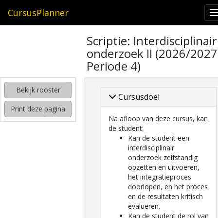
CursusPlanner
zoeken
Scriptie: Interdisciplinair
naar
onderzoek II (2026/2027
interessante
cursussen
Periode 4)
kijken
Bekijk rooster
hoe
Cursusdoel
mijn
Print deze pagina
rooster
Na afloop van deze cursus, kan
eruit
de student:
komt
Kan de student een
te
interdisciplinair
zien
onderzoek zelfstandig
opzetten en uitvoeren,
het integratieproces
doorlopen, en het proces
en de resultaten kritisch
evalueren.
Kan de student de rol van