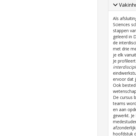
Vakinho
Als afsluitin
Sciences sch
stappen van
geleerd in 
de interdisc
met drie m
je elk vanui
Je profileer
interdiscip
eindwerkstuk
ervoor dat 
Ook bested
wetenschap
De cursus b
teams word
en aan opdr
gewerkt. Je 
medestuden
afzonderlij
hoofdstuk da