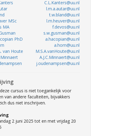
 Kanters
C.L.Kanters@uu.nl
utar
l.m.a.autar@uu.nl
and
t.w.bland@uu.nl
uver MSc
l.m.heuver@uu.nl
os MA
f.devos@uu.nl
. Gusman
s.w.gusman@uu.nl
Hacopian PhD
a.hacopian@uu.nl
orn
a.horn@uu.nl
A. van Houte
M.S.A.vanHoute@uu.nl
. Minnaert
A.J.C.Minnaert@uu.nl
Oudenampsen
j.oudenampsen@uu.nl
ijving
deze cursus is niet toegankelijk voor
n van andere faculteiten, bijvakkers
ch dus niet inschrijven.
jving
ndag 2 juni 2025 tot en met vrijdag 20
5