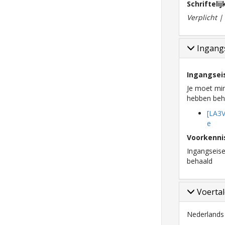
Schrifteli
Verplicht 
Ingangs
Ingangsei
Je moet mi
hebben beha
[LA3V
e
Voorkenni
Ingangseis
behaald
Voerta
Nederlands