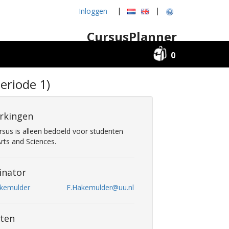
|
|
Inloggen
CursusPlanner
0
Periode 1)
rkingen
rsus is alleen bedoeld voor studenten
Arts and Sciences.
inator
akemulder
F.Hakemulder@uu.nl
ten