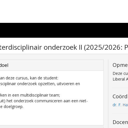
nterdisciplinair onderzoek II (2025/2026: 
Opme
doel
Deze cu
an deze cursus, kan de student:
Liberal 
disciplinair onderzoek opzetten, uitvoeren en
en in een multidisciplinair team;
Coörd
n uit) het onderzoek communiceren aan een niet-
dr. F. H
e doelgroep.
Docen