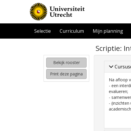
Selectie
Curriculum
Mijn planning
zoeken
Scriptie: I
naar
interessante
cursussen
Bekijk rooster
Cursus
kijken
Print deze pagina
hoe
Na afloop v
mijn
- een inter
rooster
evalueren;
eruit
- samenwerk
komt
- (inzichte
te
academisch
zien