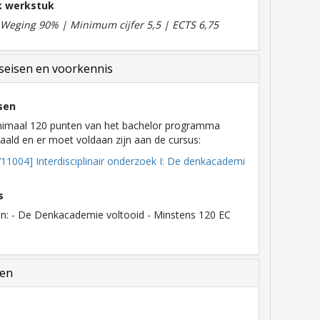
jk werkstuk
| Weging 90% | Minimum cijfer 5,5 | ECTS 6,75
eisen en voorkennis
sen
nimaal 120 punten van het bachelor programma
ald en er moet voldaan zijn aan de cursus:
11004] Interdisciplinair onderzoek I: De denkacademi
s
en: - De Denkacademie voltooid - Minstens 120 EC
len