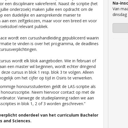
Na-insc
r een disciplinaire vakreferent. Naast de scriptie (het
Van maa
 jullie onderzoek) maken jullie een opdracht om de
dinsdag
op een duidelijke en aansprekende manier te
n aan een zelfgekozen, maar voor een breed en voor
zoeksdoel relevant publiek.
ace wordt een cursushandleiding gepubliceerd waarin
rmatie te vinden is over het programma, de deadlines
cursusverplichtingen.
cursus wordt elk blok aangeboden. Wie in februari of
an een master wil beginnen, wordt echter dringend
deze cursus in blok 1 resp. blok 3 te volgen. Alleen
ogelijk om het cijfer op tijd in Osiris te verwerken.
sommige honoursstudenten geldt de LAS-scriptie als
 honoursscriptie. Neem hiervoor contact op met de
rdinator. Vanwege de studieplanning raden we aan
scripties in blok 1, 2 of 3 worden geschreven.”
 verplicht onderdeel van het curriculum Bachelor
ts and Sciences.