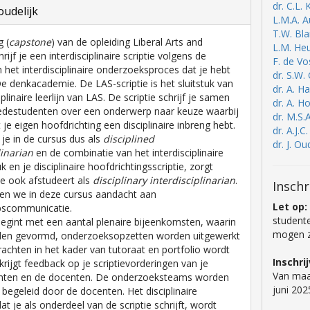
dr. C.L.
udelijk
L.M.A. A
T.W. Bl
g (
capstone
) van de opleiding Liberal Arts and
L.M. He
rijf je een interdisciplinaire scriptie volgens de
F. de V
 het interdisciplinaire onderzoeksproces dat je hebt
dr. S.W
De denkacademie. De LAS-scriptie is het sluitstuk van
dr. A. 
iplinaire leerlijn van LAS. De scriptie schrijf je samen
dr. A. H
edestudenten over een onderwerp naar keuze waarbij
dr. M.S.
t je eigen hoofdrichting een disciplinaire inbreng hebt.
dr. A.J.C
t je in de cursus dus als
disciplined
dr. J. 
linarian
en de combinatie van het interdisciplinaire
 en je disciplinaire hoofdrichtingsscriptie, zorgt
je ook afstudeert als
disciplinary interdisciplinarian
.
Inschr
en we in deze cursus aandacht aan
Let op:
scommunicatie.
studente
egint met een aantal plenaire bijeenkomsten, waarin
mogen zi
en gevormd, onderzoeksopzetten worden uitgewerkt
achten in het kader van tutoraat en portfolio wordt
Inschri
krijgt feedback op je scriptievorderingen van je
Van maa
ten en de docenten. De onderzoeksteams worden
juni 202
k begeleid door de docenten. Het disciplinaire
t je als onderdeel van de scriptie schrijft, wordt