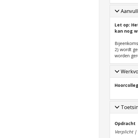
Aanvull
Let op: He
kan nog wi
Bijeenkomst
2) wordt ge
worden gero
Werkv
Hoorcolle
Toetsi
Opdracht
Verplicht 