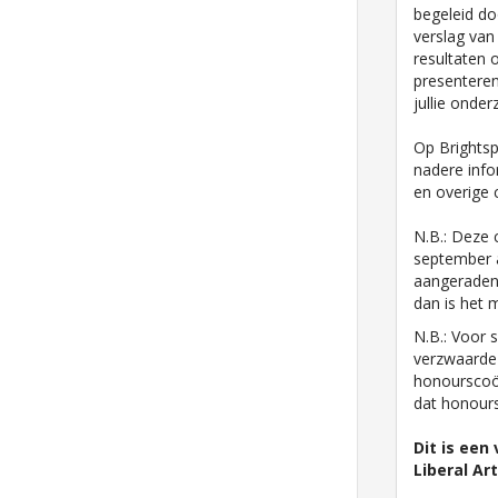
begeleid doo
verslag van
resultaten 
presentere
jullie onder
Op Brightsp
nadere info
en overige 
N.B.: Deze 
september a
aangeraden 
dan is het m
N.B.: Voor 
verzwaarde
honourscoö
dat honours
Dit is een
Liberal Ar