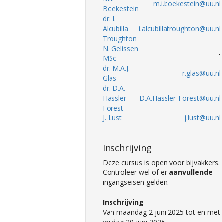
m.i.boekestein@uu.nl
Boekestein
dr. I.
Alcubilla
i.alcubillatroughton@uu.nl
Troughton
N. Gelissen
-
MSc
dr. M.A.J.
r.glas@uu.nl
Glas
dr. D.A.
Hassler-
D.A.Hassler-Forest@uu.nl
Forest
J. Lust
j.lust@uu.nl
Inschrijving
Deze cursus is open voor bijvakkers.
Controleer wel of er
aanvullende
ingangseisen gelden.
Inschrijving
Van maandag 2 juni 2025 tot en met
vrijdag 20 juni 2025