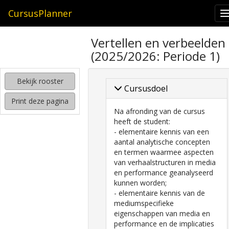
CursusPlanner
zoeken
Vertellen en verbeelden
naar
(2025/2026: Periode 1)
interessante
cursussen
Bekijk rooster
kijken
Cursusdoel
hoe
Print deze pagina
mijn
Na afronding van de cursus
rooster
heeft de student:
eruit
- elementaire kennis van een
komt
aantal analytische concepten
te
en termen waarmee aspecten
zien
van verhaalstructuren in media
en performance geanalyseerd
kunnen worden;
- elementaire kennis van de
mediumspecifieke
eigenschappen van media en
performance en de implicaties